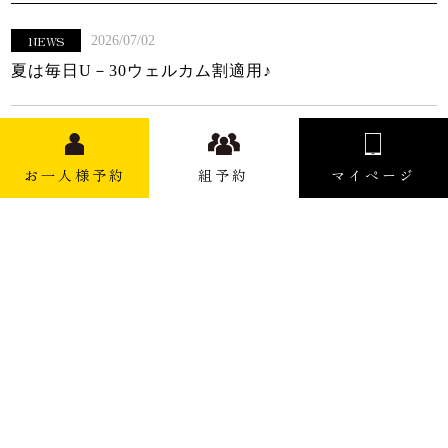
NEWS
2026/07/02
夏は毎日U－30ウェルカム割適用♪
NEWS
2026/06/26
6月27日(土)の営業について
お一人様予約
組予約
マイページ
NEWS
2026/06/20
夏季料金のお知らせ
NEWS
2026/06/04
6月12日の営業について