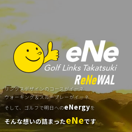
リンクスデザインのコースがイーネ
ウォーキング＆スループレーがイーネ
eNergy
そして、ゴルフで明日への
を
eNe
そんな想いの詰まった
です