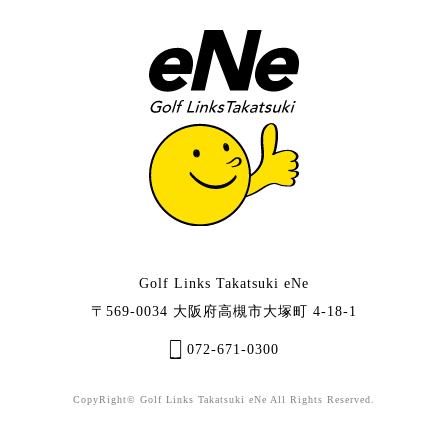
Golf Links Takatsuki eNe
〒569-0034 大阪府高槻市大塚町 4-18-1
072-671-0300
CopyRight© Golf Links Takatsuki eNe All Rights Reserved.