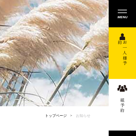
MENU
約
お
一
人
様
予
組予約
トップページ
お知らせ